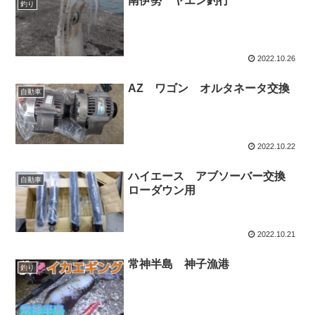
南伊勢 ヤエン釣行
釣り
2022.10.26
AZ ワゴン オルタネータ交換
自動車
2022.10.22
ハイエース アブソーバー交換
自動車
ローダウン用
2022.10.21
常神半島 神子漁港
釣り