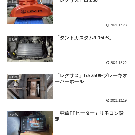
「レクサス」IS 250
自動車
2021.12.23
「タントカスタム/L350S」
自動車
2021.12.22
「レクサス」GS350/Fブレーキオ
自動車
ーバーホール
2021.12.19
「中華FFヒーター」リモコン設
その他
定