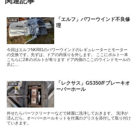
関連記事
「エルフ」パワーウインド不良修
自動車
理
今回はエルフNKR81のパワーウインドのレギュレーターとモーター
の交換です。先ずは、ドアの内張りを外します。 ここにボルト一本
こちらに2本のボルトが有ります ドア内側のここのウインドモールの
爪に...
「レクサス」GS350/Fブレーキオ
自動車
ーバーホール
外せたらパーツクリーナーなどで綺麗に洗浄しておきます。 洗浄が
済んだら、オーバーホールキットを付属のグリスを添付して取り付け
ていきます。