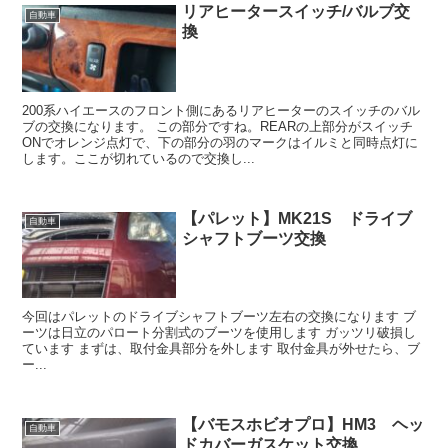
リアヒータースイッチ/バルブ交
自動車
換
200系ハイエースのフロント側にあるリアヒーターのスイッチのバル
ブの交換になります。 この部分ですね。REARの上部分がスイッチ
ONでオレンジ点灯で、下の部分の羽のマークはイルミと同時点灯に
します。ここが切れているので交換し...
【パレット】MK21S ドライブ
自動車
シャフトブーツ交換
今回はパレットのドライブシャフトブーツ左右の交換になります ブ
ーツは日立のパロート分割式のブーツを使用します ガッツリ破損し
ています まずは、取付金具部分を外します 取付金具が外せたら、ブ
ー...
【バモスホビオプロ】HM3 ヘッ
自動車
ドカバーガスケット交換