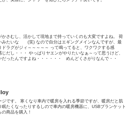
がかさむし、活かして現地まで持っていくのも大変ですよね。 荷
いみたいな (笑) なので自分はエギングメインなんですが、最
りドラグがジィ～～～～～ って鳴ってると、ワクワクする感
感じだし・・・ やっぱりヤエンがやりたいなぁ～って思うけど、
かだったんですよね・・・・・・ めんどくさがりなんで・・
lloy
ージです。 寒くなり車内で暖房を入れる季節ですが、暖房だと肌
り眠たくなったりするしので車内の暖房機器に、USBブランケット
らの商品を購入！