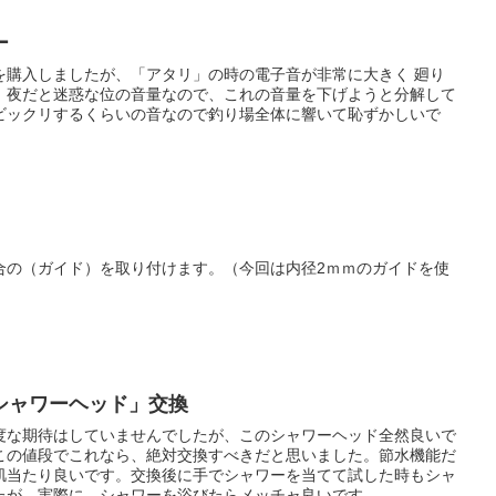
ー
を購入しましたが、「アタリ」の時の電子音が非常に大きく 廻り
、夜だと迷惑な位の音量なので、これの音量を下げようと分解して
ビックリするくらいの音なので釣り場全体に響いて恥ずかしいで
合の（ガイド）を取り付けます。（今回は内径2ｍｍのガイドを使
シャワーヘッド」交換
度な期待はしていませんでしたが、このシャワーヘッド全然良いで
この値段でこれなら、絶対交換すべきだと思いました。節水機能だ
肌当たり良いです。交換後に手でシャワーを当てて試した時もシャ
たが、実際に、シャワーを浴びたらメッチャ良いです。