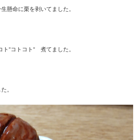
一生懸命に栗を剥いてました。
ト”コトコト” 煮てました。
した。