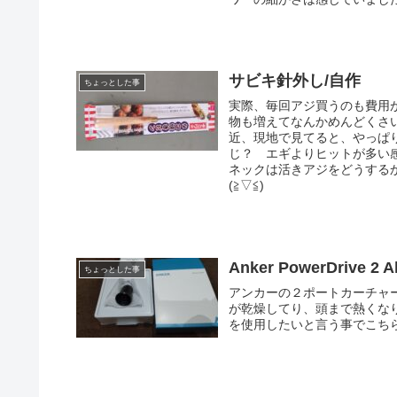
サビキ針外し/自作
ちょっとした事
実際、毎回アジ買うのも費用
物も増えてなんかめんどくさ
近、現地で見てると、やっぱ
じ？ エギよりヒットが多い
ネックは活きアジをどうする
(≧▽≦)
Anker PowerDrive 2 A
ちょっとした事
アンカーの２ポートカーチャ
が乾燥してり、頭まで熱くな
を使用したいと言う事でこち