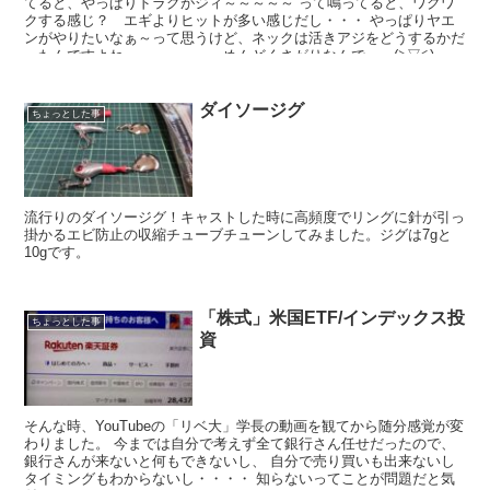
てると、やっぱりドラグがジィ～～～～～ って鳴ってると、ワクワ
クする感じ？ エギよりヒットが多い感じだし・・・ やっぱりヤエ
ンがやりたいなぁ～って思うけど、ネックは活きアジをどうするかだ
ったんですよね・・・・・・ めんどくさがりなんで・・(≧▽≦)
ダイソージグ
ちょっとした事
流行りのダイソージグ！キャストした時に高頻度でリングに針が引っ
掛かるエビ防止の収縮チューブチューンしてみました。ジグは7gと
10gです。
「株式」米国ETF/インデックス投
ちょっとした事
資
そんな時、YouTubeの「リベ大」学長の動画を観てから随分感覚が変
わりました。 今までは自分で考えず全て銀行さん任せだったので、
銀行さんが来ないと何もできないし、 自分で売り買いも出来ないし
タイミングもわからないし・・・・ 知らないってことが問題だと気