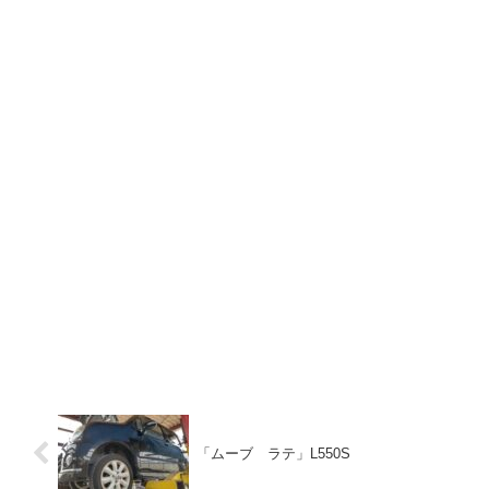
「ムーブ ラテ」L550S