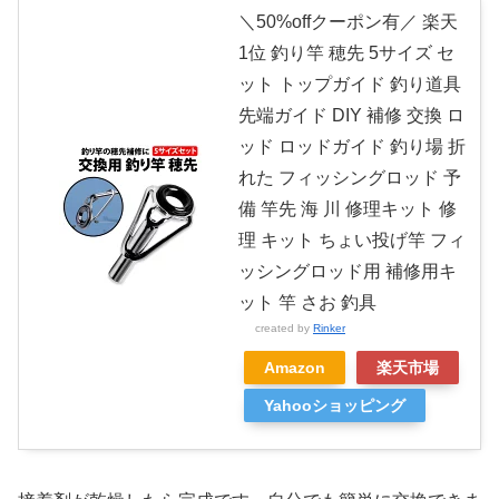
＼50%offクーポン有／ 楽天
1位 釣り竿 穂先 5サイズ セ
ット トップガイド 釣り道具
先端ガイド DIY 補修 交換 ロ
ッド ロッドガイド 釣り場 折
れた フィッシングロッド 予
備 竿先 海 川 修理キット 修
理 キット ちょい投げ竿 フィ
ッシングロッド用 補修用キ
ット 竿 さお 釣具
created by
Rinker
Amazon
楽天市場
Yahooショッピング