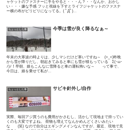
ャケットのファスナーに手をやると・・・ん？・・なんか、おかし
い・・・嫌な予感 フッと視線を下すとライフジャケットのファスナ
ー横の布がビリビリになってる。( ﾟДﾟ)...
今季は雪が良く降るなぁ～
ちょっとした事
年末の大寒波の時よりは、少しマシだけど寒いですね～ (>_<)昨晩
から雪が降りだし、朝起きてみると車にも雪が積もっている Σ(･ω･
ﾉ)ﾉ！早朝、娘もこんなに雪降ると車の運転怖いな～ って事で、
今日は、娘を乗せて私が...
サビキ針外し/自作
ちょっとした事
実際、毎回アジ買うのも費用がかさむし、活かして現地まで持ってい
くのも大変ですよね。 荷物も増えてなんかめんどくさいみたい
な (笑) なので自分はエギングメインなんですが、最近、現地で見