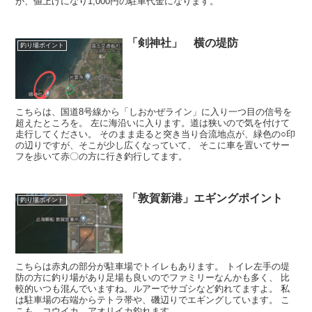
が、値上げになり1,000円の駐車代金になります。
「剣神社」 横の堤防
釣り場ポイント
こちらは、国道8号線から「しおかぜライン」に入り一つ目の信号を
超えたところを。 左に海沿いに入ります。道は狭いので気を付けて
走行してください。 そのまま走ると突き当り合流地点が、緑色の○印
の辺りですが、そこが少し広くなっていて、 そこに車を置いてサー
フを歩いて赤〇の方に行き釣行してます。
「敦賀新港」エギングポイント
釣り場ポイント
こちらは赤丸の部分が駐車場でトイレもあります。 トイレ左手の堤
防の方に釣り場があり足場も良いのでファミリーなんかも多く、 比
較的いつも混んでいますね。ルアーでサゴシなど釣れてますよ。 私
は駐車場の右端からテトラ帯や、磯辺りでエギングしています。 こ
こも、コウイカ、アオリイカ釣れます。