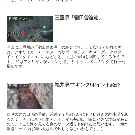
三重県「宿田曽漁港」
釣り場ポイント
今回は三重県の「宿田曽漁港」の紹介です。 この辺りで釣れる魚
は、アオリイカ・アイナメ・カサゴ・ガラシ・キス・グレ クロダ
イ・イシダイ・メバルなどなど、大型の青物も回遊してくるそうで
す。 私はアオリイカがメインなで、今回ヤエン＆エギングで行った
場所です。
福井県/エギング/ポイント紹介
釣り場ポイント
西側の井の口川の手前、県道３３号線沿いにトイレ付きの駐車場があ
るので、そこに車を止めて、そこから井の口川沿に小さな堤防がある
ので、そこと海を見て右側のサーフ辺りも釣れると思います。（海水
浴場シーズンは凄い人なので釣りは厳しいかもです。）