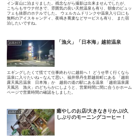
イン富山に泊まりました。残念ながら撮影は出来ませんでしたが、
こちらもサウナ付きで、雰囲気の良い天然温泉も有り、朝食のビュッ
フェも抜群のホテルでした。 ウェルカムドリンクや温泉入り口にも
無料のアイスキャンディ、夜鳴き蕎麦などサービスも有り、 また宿
泊したいですね。
「漁火」「日本海」越前温泉
お出かけ
エギングしたくて慌てて仕事終わりに越前へ！ どうせ早く行くなら
温泉に入りたいね～なんて思い、福井県丹生郡越前町にある 「越前
露天風呂温泉 日本海」か 越前の道の駅にある温泉 「越前温泉露
天風呂 漁火」のどちらかにしようと、営業時間に間に合うかホーム
ページで営業時間の確認をしました。
癒やしのお店/大きなきりかぶ/久
お出かけ
しぶりのモーニングコーヒー！