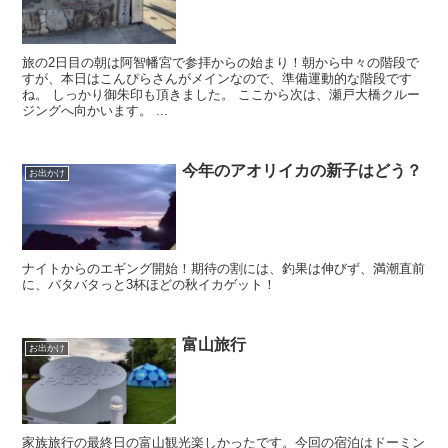
旅の2日目の朝は阿智幡宮で参拝からの始まり！朝から中々の階段で
すが、本日はこんぴらさんがメインなので、準備運動的な階段です
ね。 しっかり御朱印も頂きました。 ここから次は、瀬戸大橋クルー
ジングへ向かいます。 ...
今年のアオリイカの新子はどう？
お出かけ
ナイトからのエギング開始！期待の割には、釣果は伸びず、満潮直前
に、バタバタっと3杯ほどの秋イカゲット！
富山旅行
お出かけ
家族旅行の最終日の富山観光楽しかったです。今回の宿泊はドーミン