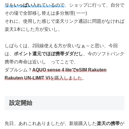
リ
を
いっぱい
入れているので
、ショップに行って、自分で
その場で全部移し替えは多分無理( 一一)
それに、使用した感じで楽天リンク通話に問題がなければ
楽天1本にした方が安いし、
しばらくは、2回線使える方が良いなぁ～と思い、今回
は、
ポイント還元でほぼ携帯ダダだし
、今のソフトバンク
携帯の寿命は近いし ってことで、
ダブルシム？
AQUO sense 4 liteでeSIM Rakuten
Rakuten UN-LIMIT VI
を購入しました
。
設定開始
先日、あれこれありましたが、新規購入した
楽天の携帯
が