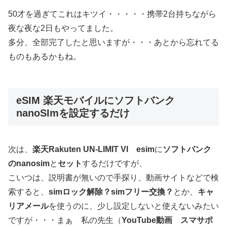
50才を過ぎてこれはキツイ・・・・・携帯2台持ちながら
夜な夜な2日もやってました。
多分、全部完了したと思いますが・・・あとから忘れてる
ものもあるかもね。
eSIM 楽天モバイルにソフトバンク
nanoSImを設定するだけ
次は、
楽天Rakuten UN-LIMIT VI esim
に
ソフトバンク
のnanosim
と
セット
するだけですが、
こいつは、説明書が無いので手探り、動画サイトなどで検
索すると、
simロック解除？simフリー交換？
とか、
キャ
リアメール
を使うのに、少し設定しないと使えないみたい
ですが・・・まぁ 私の先生（
YouTube動画 スマサポ