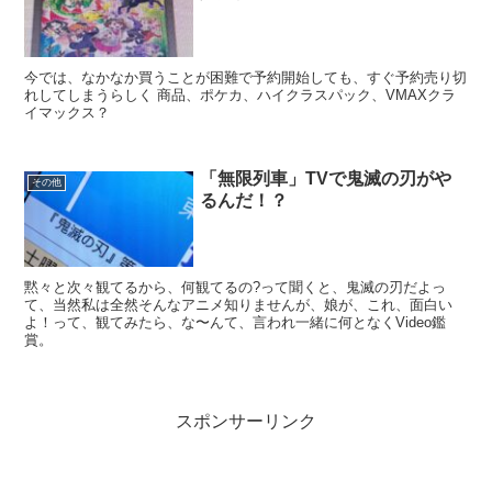
今では、なかなか買うことが困難で予約開始しても、すぐ予約売り切
れしてしまうらしく 商品、ポケカ、ハイクラスパック、VMAXクラ
イマックス？
「無限列車」TVで鬼滅の刃がや
その他
るんだ！？
黙々と次々観てるから、何観てるの?って聞くと、鬼滅の刃だよっ
て、当然私は全然そんなアニメ知りませんが、娘が、これ、面白い
よ！って、観てみたら、な〜んて、言われ一緒に何となくVideo鑑
賞。
スポンサーリンク