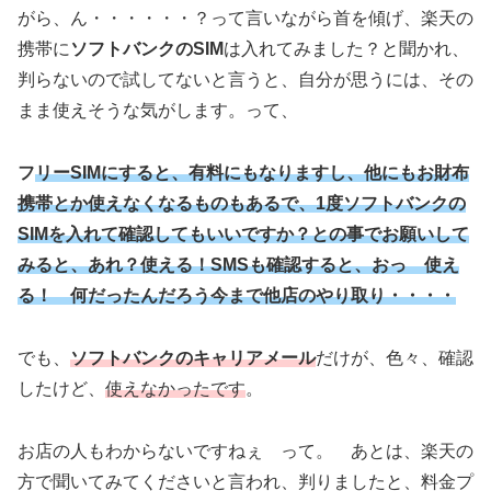
がら、ん・・・・・・？って言いながら首を傾げ、楽天の
携帯に
ソフトバンクのSIM
は入れてみました？と聞かれ、
判らないので試してないと言うと、自分が思うには、その
まま使えそうな気がします。って、
フ
リーSIMにすると、有料にもなりますし、他にもお財布
携帯とか使えなくなるものもあるで、1度ソフトバンクの
SIMを入れて確認してもいいですか？との事でお願いして
みると、あれ？使える！SMSも確認すると、おっ 使え
る！ 何だったんだろう今まで他店のやり取り・・・・
でも、
ソフトバンクのキャリアメール
だけが、色々、確認
したけど、
使えなかったです
。
お店の人もわからないですねぇ って。 あとは、楽天の
方で聞いてみてくださいと言われ、判りましたと、料金プ