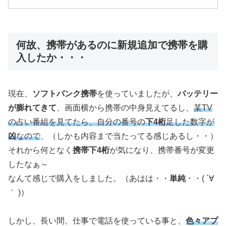
何故、携帯があるのに新規追加で携帯を購
入したか・・・
現在、
ソフトバンク携帯
を使っていましたが、
バッテリー
が膨れてきて
、画面横から携帯の中身見えてるし、
某TV
の占い番組を見てたら、自分の番号の
下4桁
足した数字が
凶
なので
、（しかも内容まで当たってる感じあるし・・）
それから何となく
携帯下4桁
が気になり、携帯番号が変更
したなぁ～
なんて感じで購入をしました。（あはは・・
単純
・・( ´∀
｀ )）
しかし、長い間、仕事で電話を使っている事と、
色々アプ