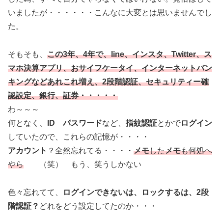
いましたが・・・・・・こんなに大変とは思いませんでし
た。
そもそも、
この3年、4年で、line、インスタ、Twitter、ス
マホ決算アプリ、おサイフケータイ、インターネットバン
キングなどあれこれ増え、2段階認証、セキュリティー確
認設定、銀行、証券・・・・・
わ～～～
何となく、
ID パスワード
など、
指紋認証
とかで
ログイン
していたので、これらの記憶が・・・・
アカウント
？全然忘れてる・・・・
メモ
した
メモ
も何処へ
やら
（笑） もう、笑うしかない
色々忘れてて、
ログインできないは、ロックするは、2段
階認証？
どれをどう設定してたのか・・・