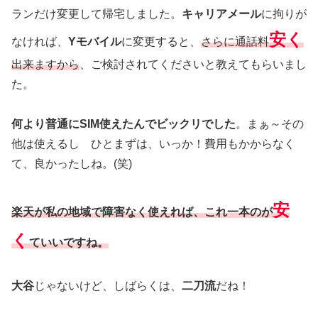
ランだけ変更して帰宅しました。
キャリアメール
に拘りが
安く
なければ、
Yモバイル
に変更すると、
さらに通話料
出来ますから
、ご検討されてくださいと教えてもらいまし
た。
何より普通にSIM使えたんでビックリでした
。まぁ～その
他は使えるし ひとまずは、いっか！費用もかからなく
て、良かったしね。(笑)
安
楽天が私の地域で障害なく使えれば、これ一本のが
く
ていいですね。
大谷
じゃないけど、しばらくは、
二刀流
だね！