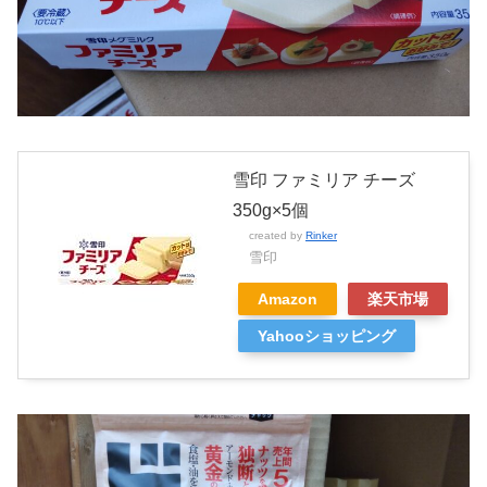
雪印 ファミリア チーズ
350g×5個
created by
Rinker
雪印
Amazon
楽天市場
Yahooショッピング