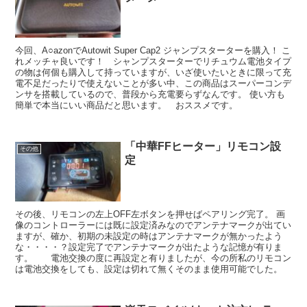
今回、A○azonでAutowit Super Cap2 ジャンプスターターを購入！ こ
れメッチャ良いです！ シャンプスターターでリチュウム電池タイプ
の物は何個も購入して持っていますが、いざ使いたいときに限って充
電不足だったりで使えないことが多い中、この商品はスーパーコンデ
ンサを搭載しているので、普段から充電要らずなんです。 使い方も
簡単で本当にいい商品だと思います。 おススメです。
「中華FFヒーター」リモコン設
その他
定
その後、リモコンの左上OFF左ボタンを押せばペアリング完了。 画
像のコントローラーには既に設定済みなのでアンテナマークが出てい
ますが、確か、初期の未設定の時はアンテナマークが無かったよう
な・・・・？設定完了でアンテナマークが出たような記憶が有りま
す。 電池交換の度に再設定と有りましたが、今の所私のリモコン
は電池交換をしても、設定は切れて無くそのまま使用可能でした。