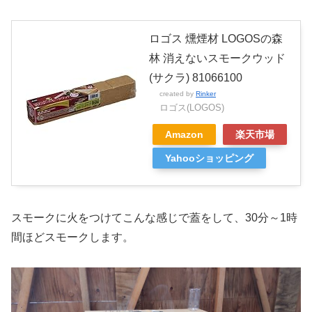
ロゴス 燻煙材 LOGOSの森
林 消えないスモークウッド
(サクラ) 81066100
created by
Rinker
ロゴス(LOGOS)
Amazon
楽天市場
Yahooショッピング
スモークに火をつけてこんな感じで蓋をして、30分～1時
間ほどスモークします。