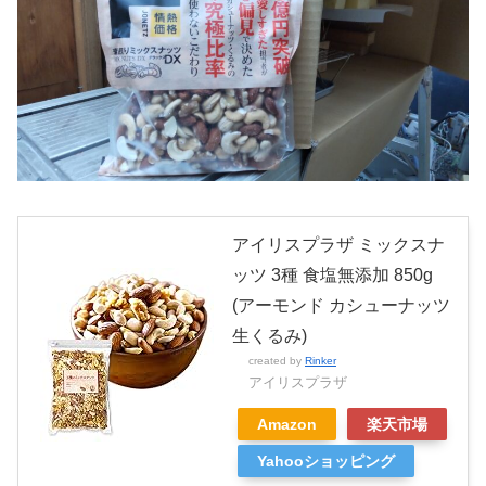
アイリスプラザ ミックスナ
ッツ 3種 食塩無添加 850g
(アーモンド カシューナッツ
生くるみ)
created by
Rinker
アイリスプラザ
Amazon
楽天市場
Yahooショッピング