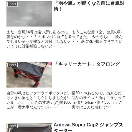
『雨や風』が酷くなる前に台風対
その他
策！
まだ、台風14号は遠い所にあるのに、もうこんな曇り空、台風の影
響なのかな・・？ ❝ ポツポツ雨 ❞も降ってきた。 今のうちに、飛ん
でしまいそうな物など片付けしないと・・ 逆に物が飛んできてもい
いように対策補強しないと・・...
「キャリーカート」タフロング
その他
自分の載せたいクーラーボックスが、幅50ｃｍあるので、出来るだ
け大きい物をとこちらにしましたが、商品のサイズの所はこうなって
いました。 「かごの寸法 : (約)幅100cm×奥行54cm×高さ33cm 」こ
こが一番大事なんですが・・・・・・実寸はこんな感じです
Autowit Super Cap2 ジャンプス
その他
ターター