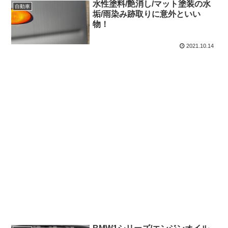
水性塗料/艶消し/マット塗装の水
自動車
垢/雨染み跡取りに意外といい
物！
2021.10.14