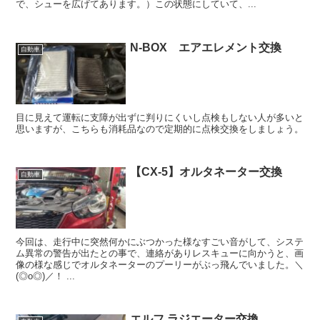
で、シューを広げてあります。）この状態にしていて、...
N-BOX エアエレメント交換
自動車
目に見えて運転に支障が出ずに判りにくいし点検もしない人が多いと
思いますが、こちらも消耗品なので定期的に点検交換をしましょう。
【CX-5】オルタネーター交換
自動車
今回は、走行中に突然何かにぶつかった様なすごい音がして、システ
ム異常の警告が出たとの事で、連絡がありレスキューに向かうと、画
像の様な感じでオルタネーターのプーリーがぶっ飛んでいました。＼
(◎o◎)／！ ...
エルフ ラジエーター交換