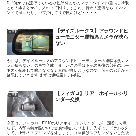
DIY何かでも流行っている水性塗料とかのマットペイント/艶消し塗装
とかの水垢とかの手入れって困りますよね。普通の塗装ならコンパウ
ンドで磨いたり、バフ掛けてりで良いけど・・・・
【デイズルークス】アラウンドビ
自動車
ューモニター運転席カメラが映ら
ない
今回は、デイズルークスのアラウンドビューモニターの運転席側カメ
ラが映らないとの事で入庫しましたこの手は下記の画像の部分のハー
ネスが断線して映れなくなる車両が多いようなので、個々の部分から
確認していきます まずは運転席ドア内張...
【フィガロ】リア ホイールシリ
自動車
ンダー交換
今回は、フィガロ FK10のリアホイールシリンダーが、固着して戻
らず、内部も錆が酷いので交換作業になります。先ずは、ドラムを外
して、上部のスプリングを外します。（画像はスプリングを外した後