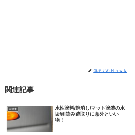
気まぐれＨａｗｋ
関連記事
水性塗料/艶消し/マット塗装の水
自動車
垢/雨染み跡取りに意外といい
物！