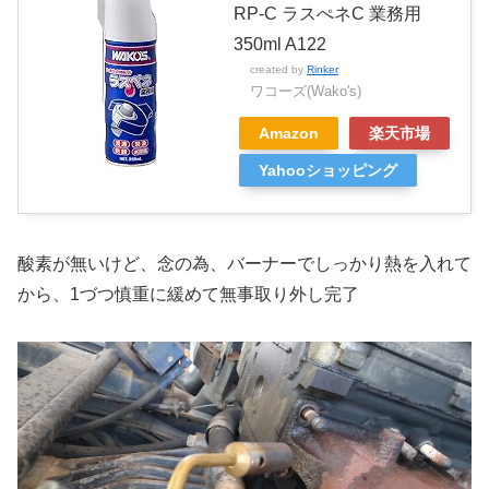
RP-C ラスぺネC 業務用
350ml A122
created by
Rinker
ワコーズ(Wako's)
Amazon
楽天市場
Yahooショッピング
酸素が無いけど、念の為、バーナーでしっかり熱を入れて
から、1づつ慎重に緩めて無事取り外し完了