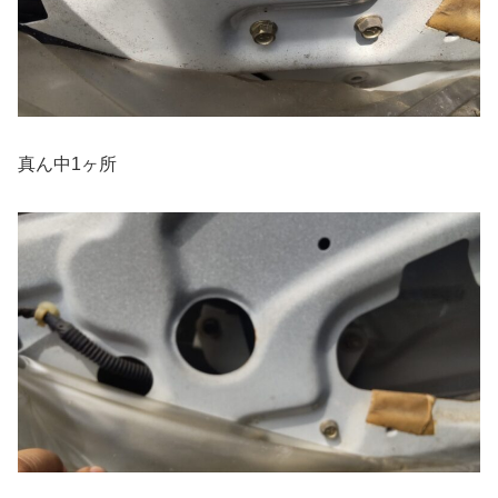
真ん中1ヶ所