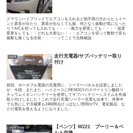
クラウンハイブリッドでエアコンを入れると助手席の方からヒュイー
ンと異音が出たり、異音が出なくても振、何となく振動が気になった
り？A/Cを切っても入れても・・・・風力を変更しても・・・・温度
変更をしても・・どれも大差ない・・・エアコンを切って数秒で音も
振動も無くなる症状・・・・ってことで点検確認
走行充電器/サブバッテリー取り
自動車
付け
前回、ポータブル電源の充電用に、ソーラーパネルを設置しました
が、今回、またまた、ハイエースにRENOGYのスマートリン酸鉄リ
チュウムイオンバッテリーを使用してサブバッテリーシステムを作成
取り付けしました！これで走行充電/ソーラー充電も出来て、停車中
でも気にしず冷蔵庫も24時間点けっぱなし/照明やTV、電化製品、な
どの電気を使えるようになりました。
【ベンツ】W221 プーリー＆ベ
自動車
ルト交換