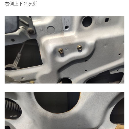
右側上下２ヶ所